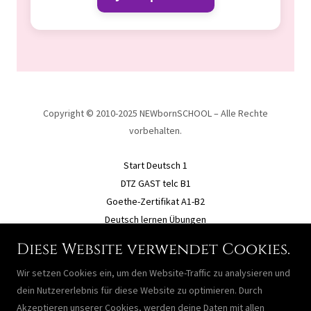
Copyright © 2010-2025 NEWbornSCHOOL – Alle Rechte
vorbehalten.
Start Deutsch 1
DTZ GAST telc B1
Goethe-Zertifikat A1-B2
Deutsch lernen Übungen
Einstufungstest A 1
Diese Website verwendet Cookies.
Kontaktiere uns
Wir setzen Cookies ein, um den Website-Traffic zu analysieren und
Impressum / Kontakt
dein Nutzererlebnis für diese Website zu optimieren. Durch
Datenschutzbestimmungen
Akzeptieren unserer Cookies, werden deine Daten mit allen
AGB